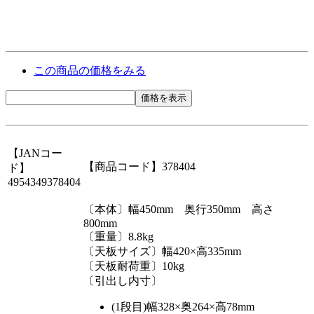
この商品の価格をみる
価格を表示
【JANコー
【商品コード】378404
ド】
4954349378404
〔本体〕幅450mm 奥行350mm 高さ
800mm
〔重量〕8.8kg
〔天板サイズ〕幅420×高335mm
〔天板耐荷重〕10kg
〔引出し内寸〕
(1段目)幅328×奥264×高78mm