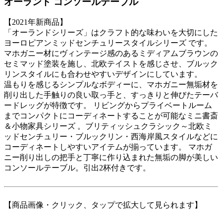
オーランド コンソールテーブル
【2021年新商品】
「オーランドシリーズ」はクラフト的な味わいを大切にした
ヨーロピアンミッドセンチュリースタイルシリーズ です。
マホガニー材にヴィンテージ感のあるミディアムブラウンの
セミマッド塗装を施し、北欧テイストを感じさせ、ブルック
リンスタイルにも合わせやすいデザインにしています。
温もりを感じるシンプルなボディーに、マホガニー無垢材を
削り出した手触りの良い取っ手と、すっきりと伸びたテーバ
ードレッグが特徴です。 リビングからプライベートルーム
までコンパクトにコーディネートすることが可能なミニ書斎
＆小物家具シリーズ 。ブリティッシュクラシック～北欧ミ
ッドセンチュリー・ブルックリン・西海岸風スタイルなどに
コーディネートしやすいアイテムが揃っています。 マホガ
ニー削り出しの把手と丁寧に作り込まれた無垢の脚が美しい
コンソールテーブル。引出2杯付きです。
【商品画像・クリック、タップで拡大して見られます】