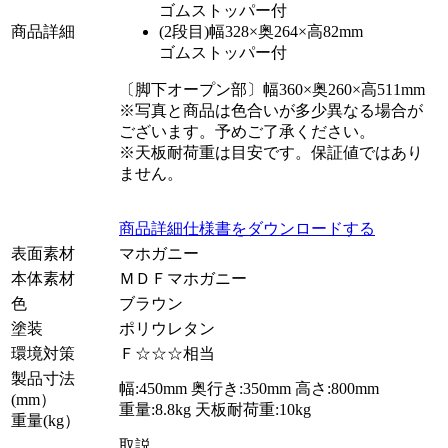
ゴムストッパー付
商品詳細
(2段目)幅328×奥264×高82mm
ゴムストッパー付
〔脚下オープン部〕幅360×奥260×高511mm
※写真と商品は色合いが多少異なる場合が
ございます。予めご了承ください。
※天板耐荷重は目安です。保証値ではあり
ません。
商品詳細仕様書をダウンロードする
表面素材
マホガニー
本体素材
ＭＤＦマホガニー
色
ブラウン
塗装
ポリウレタン
環境対策
Ｆ☆☆☆相当
製品寸法
幅:450mm 奥行き:350mm 高さ:800mm
(mm）
重量:8.8kg 天板耐荷重:10kg
重量(kg）
取説