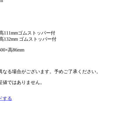
m
98×高111mmゴムストッパー付
8×高132mm ゴムストッパー付
0×高86mm
異なる場合がございます。予めご了承ください。
証値ではありません。
ドする