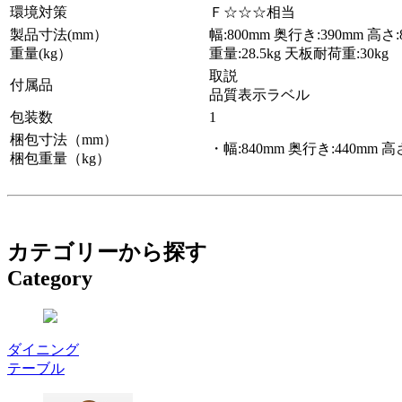
環境対策
Ｆ☆☆☆相当
製品寸法(mm）
幅:800mm 奥行き:390mm 高さ:
重量(kg）
重量:28.5kg 天板耐荷重:30kg
取説
付属品
品質表示ラベル
包装数
1
梱包寸法（mm）
・幅:840mm 奥行き:440mm 高さ
梱包重量（kg）
カテゴリーから探す
Category
ダイニング
テーブル