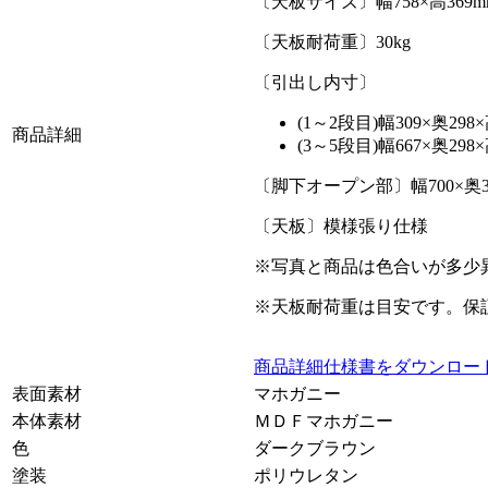
〔天板サイズ〕幅758×高369m
〔天板耐荷重〕30kg
〔引出し内寸〕
(1～2段目)幅309×奥2
商品詳細
(3～5段目)幅667×奥29
〔脚下オープン部〕幅700×奥30
〔天板〕模様張り仕様
※写真と商品は色合いが多少
※天板耐荷重は目安です。保
商品詳細仕様書をダウンロー
表面素材
マホガニー
本体素材
ＭＤＦマホガニー
色
ダークブラウン
塗装
ポリウレタン