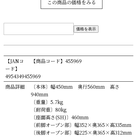
この商品の価格をみる
価格を表示
【JANコ
【商品コード】455969
ード】
4954349455969
商品詳細
〔本体〕幅450mm 奥行560mm 高さ
940mm
〔重量〕5.7kg
〔耐荷重〕80kg
〔座面高さ(SH)〕460mm
〔前脚オープン部〕幅352×奥365×高335mm
〔後脚オープン部〕幅225×奥365×高312mm