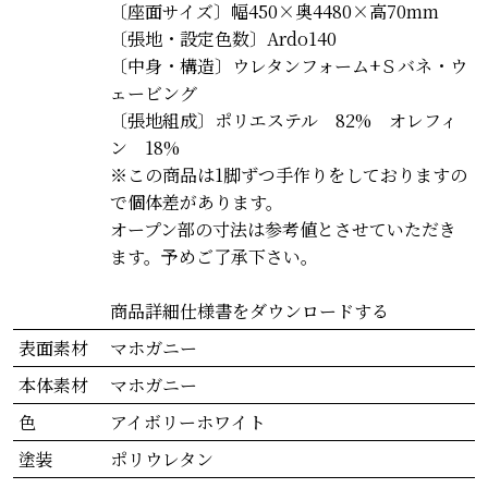
〔座面サイズ〕幅450×奥4480×高70mm
〔張地・設定色数〕Ardo140
〔中身・構造〕ウレタンフォーム+Ｓバネ・ウ
ェービング
〔張地組成〕ポリエステル 82% オレフィ
ン 18%
※この商品は1脚ずつ手作りをしておりますの
で個体差があります。
オープン部の寸法は参考値とさせていただき
ます。予めご了承下さい。
商品詳細仕様書をダウンロードする
表面素材
マホガニー
本体素材
マホガニー
色
アイボリーホワイト
塗装
ポリウレタン