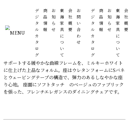
デ
商
お
東
会
お
デ
商
お
東
会
ジ
品
知
海
社
問
ジ
品
知
海
社
タ
情
ら
家
概
い
タ
情
ら
家
概
FLEUR-WH > ダイニングチェア
ル
報
せ
具
要
合
ル
報
せ
具
要
MENU
カ
に
わ
カ
に
フルールWH チェア-D
タ
つ
せ
タ
つ
ロ
い
ロ
い
グ
て
グ
て
マホガニー材のカブリオールレッグ（猫脚）と優しく背を
サポートする緩やかな曲線フレームを、ミルキーホワイト
に仕上げた上品なフォルム。座はウレタンフォームにSバネ
とウェービングテープの構造で、弾力のあるしなやかな座
り心地。 座面にソフトタッチ のベージュのファブリック
を張った、フレンチエレガンスのダイニングチェアです。