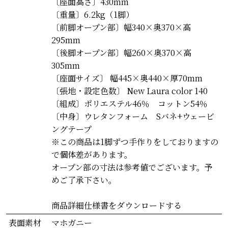
〔座面高さ〕430mm
〔重量〕6.2kg（1脚）
〔前脚オープン部〕幅340×奥370×高
295mm
〔後脚オープン部〕幅260×奥370×高
305mm
〔座面サイズ〕 幅445×奥440×厚70mm
〔張地・設定色数〕 New Laura color 140
〔組成〕ポリエステル46％ コットン54％
〔中身〕ウレタンフォーム Sバネ+ウェービ
ングテープ
※この商品は1脚ずつ手作りをしておりますの
で個体差があります。
オープン部の寸法は参考値でございます。予
めご了承下さい。
商品詳細仕様書をダウンロードする
表面素材
マホガニー