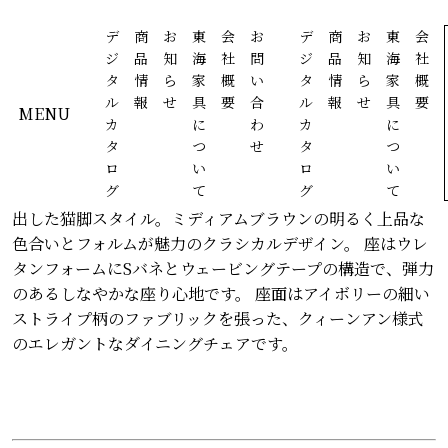
デ
商
お
東
会
お
デ
商
お
東
会
ジ
品
知
海
社
問
ジ
品
知
海
社
タ
情
ら
家
概
い
タ
情
ら
家
概
BRIGHTON (準備中) > ダイニングチェア
ル
報
せ
具
要
合
ル
報
せ
具
要
MENU
カ
に
わ
カ
に
ブライトン チェア 2脚入
タ
つ
せ
タ
つ
ロ
い
ロ
い
グ
て
グ
て
優しい木肌のマホガニー材を使用して滑らかな曲線に削り
出した猫脚スタイル。ミディアムブラウンの明るく上品な
色合いとフォルムが魅力のクラシカルデザイン。 座はウレ
タンフォームにSバネとウェービングテープの構造で、弾力
のあるしなやかな座り心地です。 座面はアイボリーの細い
ストライプ柄のファブリックを張った、クィーンアン様式
のエレガントなダイニングチェアです。