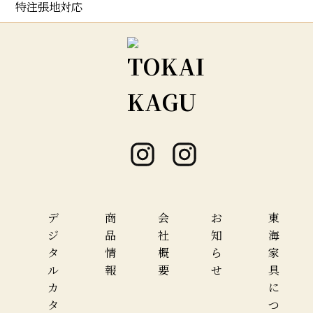
特注張地対応
デ
商
会
お
東
ジ
品
社
知
海
タ
情
概
ら
家
ル
報
要
せ
具
カ
に
タ
つ