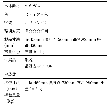
本体素材
マホガニー
色
ミディアム色
塗装
ポリウレタン
環境対策
Ｆ☆☆☆相当
製品寸法
幅:450mm 奥行き:560mm 高さ:925mm 座
(mm）
高:430mm
重量(kg）
重量:6.2kg
付属品
取説
品質表示ラベル
包装数
1
梱包寸法
・幅:480mm 奥行き:730mm 高さ:980mm 重
（mm）
量:16.3kg
梱包重量
（kg）