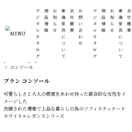
デ
商
お
東
会
お
デ
商
お
東
会
ジ
品
知
海
社
問
ジ
品
知
海
社
タ
情
ら
家
概
い
タ
情
ら
家
概
ル
報
せ
具
要
合
ル
報
せ
具
要
MENU
カ
に
わ
カ
に
Warning
: Invalid argument supplied for foreach() in
タ
つ
せ
タ
つ
/home/users/2/117style/web/testtokaikagu/wp-
ロ
い
ロ
い
content/themes/tokaikagu2023/single-
グ
て
グ
て
products.php
on line
10
> コンソール
ブラン コンソール
可愛らしさと大人の感覚をあわせ持った都会的な女性をイ
メージした
洗練された優雅で上品な暮らしの為のソフィスティケート
ホワイトエレガンスシリーズ