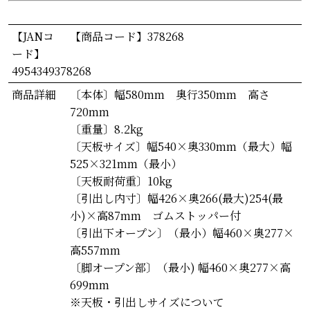
【JANコ
【商品コード】378268
ード】
4954349378268
商品詳細
〔本体〕幅580mm 奥行350mm 高さ
720mm
〔重量〕8.2kg
〔天板サイズ〕幅540×奥330mm（最大）幅
525×321mm（最小）
〔天板耐荷重〕10kg
〔引出し内寸〕幅426×奥266(最大)254(最
小)×高87mm ゴムストッパー付
〔引出下オープン〕（最小）幅460×奥277×
高557mm
〔脚オープン部〕（最小) 幅460×奥277×高
699mm
※天板・引出しサイズについて