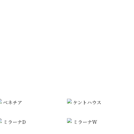
ベネチア
ケントハウス
ミラーナD
ミラーナW