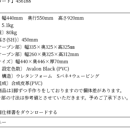
ード】456188
幅440mm 奥行550mm 高さ920mm
5.1kg
〕80kg
さ(SH)〕450mm
ープン部〕幅335×奥325×高325㎜
ープン部〕幅260×奥325×高312mm
イズ〕幅440×奥446×厚70mm
定色数〕 Avalon Black (PVC)
・構造〕ウレタンフォーム Sバネ+ウェービング
成〕合成皮革(PVC)
商品は1脚ずつ手作りをしておりますので個体差があります。
ン部の寸法は参考値とさせていただきます。予めご了承下さい
細仕様書をダウンロードする
ニー