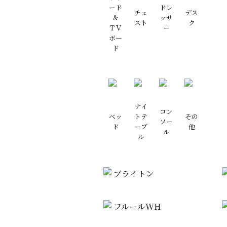
ード
ドレ
チェ
デス
&
ッサ
スト
ク
ＴＶ
ー
ボー
ド
ナイ
コン
ベッ
トテ
その
ソー
ド
ーブ
他
ル
ル
ブライトン
フルールWH