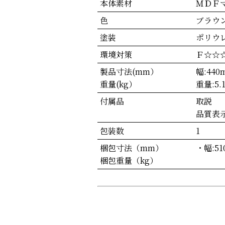
本体素材
ＭＤＦ
色
ブラウ
塗装
ポリウ
環境対策
Ｆ☆☆
製品寸法(mm）
幅:440
重量(kg）
重量:5.
付属品
取説
品質表
包装数
1
梱包寸法（mm）
・幅:51
梱包重量（kg）