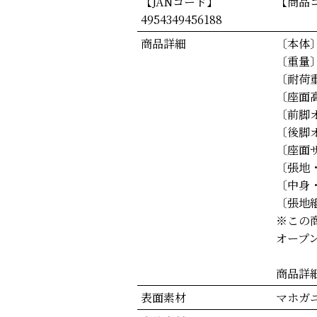
【JANコード】
【商品コ
4954349456188
商品詳細
〔本体〕
〔重量〕
〔耐荷重
〔座面高
〔前脚オ
〔後脚オ
〔座面サ
〔張地・設
〔中身
〔張地組
※この
オープ
商品詳
表面素材
マホガ