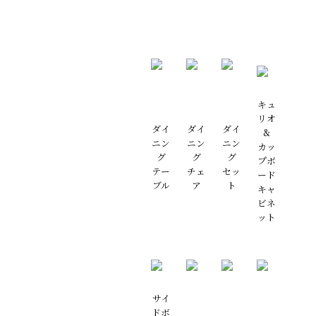
キュ
リオ
ダイ
ダイ
ダイ
&
ニン
ニン
ニン
カッ
グ
グ
グ
プボ
テー
チェ
セッ
ード
ブル
ア
ト
キャ
ビネ
ット
サイ
ドボ