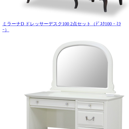
ミラーナD ドレッサーデスク100 2点セット（ﾃﾞｽｸ100・ﾐﾗ
ｰ）