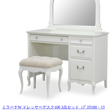
ミラーナW ドレッサーデスク100 3点セット（ﾃﾞｽｸ100・ﾐﾗ