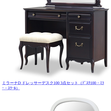
ミラーナD ドレッサーデスク100 3点セット（ﾃﾞｽｸ100・ﾐﾗ
ｰ・ｽﾂｰﾙ）