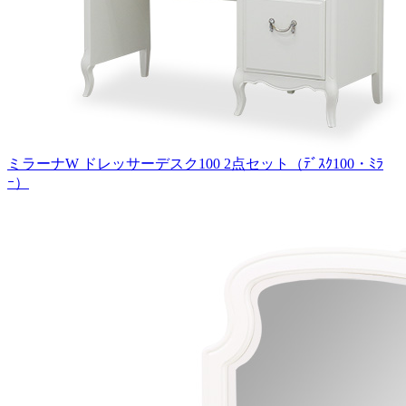
ミラーナW ドレッサーデスク100 2点セット（ﾃﾞｽｸ100・ﾐﾗ
ｰ）