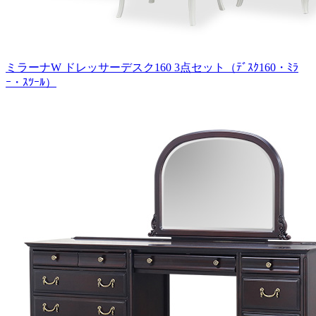
ミラーナW ドレッサーデスク160 3点セット（ﾃﾞｽｸ160・ﾐﾗ
ｰ・ｽﾂｰﾙ）